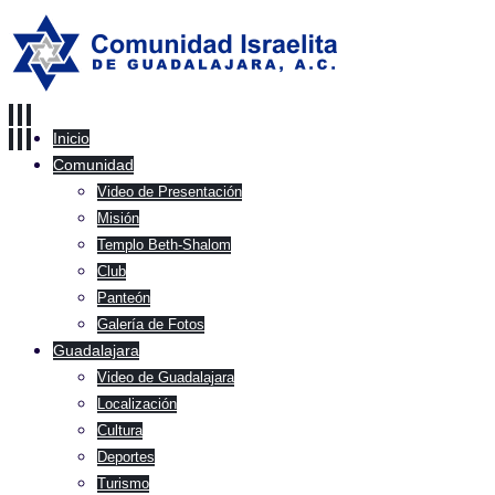
Inicio
Comunidad
Video de Presentación
Misión
Templo Beth-Shalom
Club
Panteón
Galería de Fotos
Guadalajara
Video de Guadalajara
Localización
Cultura
Deportes
Turismo