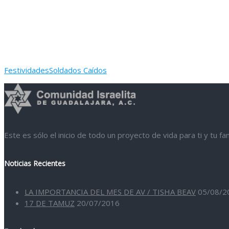
Festividades
Soldados Caídos
Este es sólo el inicio de todo un proyecto de vida para ti y tu f
Noticias Recientes
LA IMPORTANCIA DEL MES DE AV / TISHA BEAV
05/08/2
17 DE TAMUZ
20/07/2016