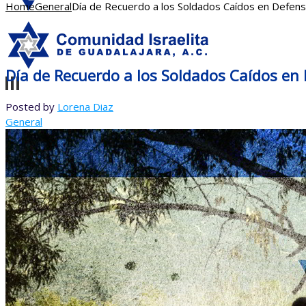
Home
General
Día de Recuerdo a los Soldados Caídos en Defens
Día de Recuerdo a los Soldados Caídos en 
Posted by
Lorena Diaz
General
Inicio
Comunidad
Video de Presentación
Misión
Guadalajara
Templo Beth-Shalom
Club
Video de Guadalajara
Panteón