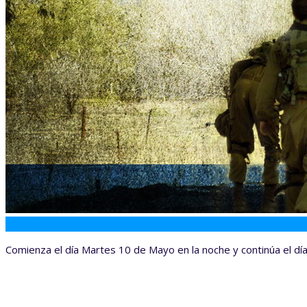
Localización
Actividades
Galería de Fotos
Cultura
Deportes
Judaísmo
Turismo
Rezos
Contacto
Kashrut
Mikve
Ubicación
Actividades
Moreshet
Calendario Judío
Encendido de Velas
Sociales
11
May
Comienza el día Martes 10 de Mayo en la noche y continúa el d