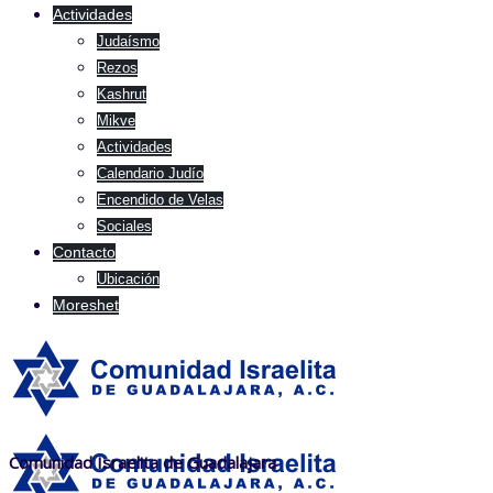
Actividades
Judaísmo
Rezos
Kashrut
Mikve
Actividades
Calendario Judío
Encendido de Velas
Sociales
Contacto
Ubicación
Moreshet
Comunidad Israelita de Guadalajara