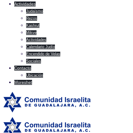
Actividades
Judaísmo
Rezos
Kashrut
Mikve
Actividades
Calendario Judío
Encendido de Velas
Sociales
Contacto
Ubicación
Moreshet