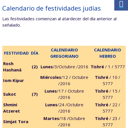
Calendario de festividades judías
Las festividades comienzan al atardecer del día anterior al
señalado.
CALENDARIO
CALENDARIO
FESTIVIDAD
DÍA
GREGORIANO
HEBREO
Rosh
(2)
Lunes
/3/Octubre /2016
Tishré
/ 1 / 5777
Hashaná
Miércoles
/12 / Octubre
Tishré
/ 10 /
Iom Kipur
/2016
5777
Lunes
/17 / Octubre
Tishré
/ 15 /
Sukot
(7)
/2016
5777
Shmini
Lunes
/24 /Octubre
Tishré
/ 22 /
Atzeret
/2016
5777
Martes
/18 /Octubre
Tishré
/ 23 /
Simjat Tora
/2016
5777