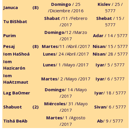
Domingo
/ 25
Kislev
/ 25 /
Januca
(8)
/Diciembre /2016
5777
Shabat
/11 /Febrero
Shebat
/ 15 /
Tu BiShbat
/2017
5777
Domingo
/12 /Marzo
Purim
Adar
/ 14 / 5777
/2017
Pesaj
(8)
Martes
/11 /Abril /2017
Nisan
/ 15 / 5777
Iom HaShoá
Lunes
/ 24 /Abril /2017
Nisan
/ 28 / 5777
Iom
Lunes
/ 1 /Mayo /2017
Iyar
/ 5 / 5777
Hazicarón
Iom
Martes
/ 2 /Mayo /2017
Iyar
/ 6 / 5777
HaAtzmaut
Domingo
/ 14 /Mayo
Lag BaOmer
Iyar
/ 18 / 5777
/2017
Miércoles
/ 31 /Mayo
Shabuot
(2)
Sivan
/ 6 / 5777
/2017
Martes
/ 1 /Agosto
Tishá BeAb
Ab
/ 9 / 5777
/2017