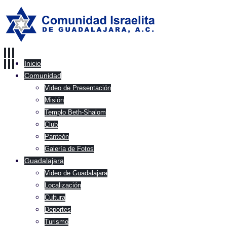
Inicio
Comunidad
Video de Presentación
Misión
Templo Beth-Shalom
Club
Panteón
Galería de Fotos
Guadalajara
Video de Guadalajara
Localización
Cultura
Deportes
Turismo